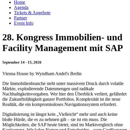
Home
Agenda
Tickets & Angebote
Partner
Event Info
28. Kongress Immobilien- und
Facility Management mit SAP
September 14 - 15, 2026
Vienna House by Wyndham Andel's Berlin
Die Immobilienbranche steht unter massivem Druck durch volatile
Märkte,
explodierende Datenmengen und radikale
Nachhaltigkeitsvorgaben. Wer hier
den Überblick verliert, gefährdet
die Zukunftsfähigkeit ganzer Portfolios.
Komplexität ist die neue
Realität, die ein kompromissloses Navigationssystem
erfordert.
​D
igitalisierung ist längst kein „Vielleicht“ mehr und auch keine
bloße Hürde, die
es zu nehmen gilt – sie ist ein muss. Die
Möglichkeiten, die SAP heute bietet,
sind im Marktvergleich ohne
Konkurrenz. Wir laden Nutzer und Entscheider –
vom Großkonzern